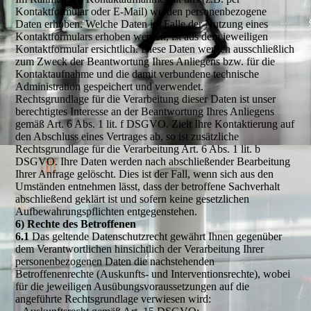
Kontaktformular oder E-Mail) werden personenbezogene
Daten erhoben. Welche Daten im Falle der Nutzung eines
Kontaktformulars erhoben werden, ist aus dem jeweiligen
Kontaktformular ersichtlich. Diese Daten werden ausschließlich
zum Zweck der Beantwortung Ihres Anliegens bzw. für die
Kontaktaufnahme und die damit verbundene technische
Administration gespeichert und verwendet.
Rechtsgrundlage für die Verarbeitung dieser Daten ist unser
berechtigtes Interesse an der Beantwortung Ihres Anliegens
gemäß Art. 6 Abs. 1 lit. f DSGVO. Zielt Ihre Kontaktierung auf
den Abschluss eines Vertrages ab, so ist zusätzliche
Rechtsgrundlage für die Verarbeitung Art. 6 Abs. 1 lit. b
DSGVO. Ihre Daten werden nach abschließender Bearbeitung
Ihrer Anfrage gelöscht. Dies ist der Fall, wenn sich aus den
Umständen entnehmen lässt, dass der betroffene Sachverhalt
abschließend geklärt ist und sofern keine gesetzlichen
Aufbewahrungspflichten entgegenstehen.
6) Rechte des Betroffenen
6.1
Das geltende Datenschutzrecht gewährt Ihnen gegenüber
dem Verantwortlichen hinsichtlich der Verarbeitung Ihrer
personenbezogenen Daten die nachstehenden
Betroffenenrechte (Auskunfts- und Interventionsrechte), wobei
für die jeweiligen Ausübungsvoraussetzungen auf die
angeführte Rechtsgrundlage verwiesen wird: