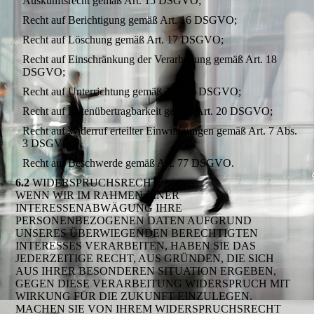
Auskunftsrecht gemäß Art. 15 DSGVO;
Recht auf Berichtigung gemäß Art. 16 DSGVO;
Recht auf Löschung gemäß Art. 17 DSGVO;
Recht auf Einschränkung der Verarbeitung gemäß Art. 18
DSGVO;
Recht auf Unterrichtung gemäß Art. 19 DSGVO;
Recht auf Datenübertragbarkeit gemäß Art. 20 DSGVO;
Recht auf Widerruf erteilter Einwilligungen gemäß Art. 7 Abs.
3 DSGVO;
Recht auf Beschwerde gemäß Art. 77 DSGVO.
6.2
WIDERSPRUCHSRECHT
WENN WIR IM RAHMEN EINER
INTERESSENABWÄGUNG IHRE
PERSONENBEZOGENEN DATEN AUFGRUND
UNSERES ÜBERWIEGENDEN BERECHTIGTEN
INTERESSES VERARBEITEN, HABEN SIE DAS
JEDERZEITIGE RECHT, AUS GRÜNDEN, DIE SICH
AUS IHRER BESONDEREN SITUATION ERGEBEN,
GEGEN DIESE VERARBEITUNG WIDERSPRUCH MIT
WIRKUNG FÜR DIE ZUKUNFT EINZULEGEN.
MACHEN SIE VON IHREM WIDERSPRUCHSRECHT