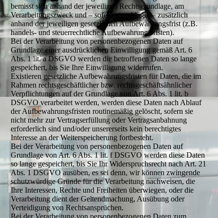
bemisst sich anhand der jeweiligen Rechtsgrundlage, am
Verarbeitungszweck und – sofern einschlägig – zusätzlich
anhand der jeweiligen gesetzlichen Aufbewahrungsfrist (z.B.
handels- und steuerrechtliche Aufbewahrungsfristen).
Bei der Verarbeitung von personenbezogenen Daten auf
Grundlage einer ausdrücklichen Einwilligung gemäß Art. 6
Abs. 1 lit. a DSGVO werden die betroffenen Daten so lange
gespeichert, bis Sie Ihre Einwilligung widerrufen.
Existieren gesetzliche Aufbewahrungsfristen für Daten, die im
Rahmen rechtsgeschäftlicher bzw. rechtsgeschäftsähnlicher
Verpflichtungen auf der Grundlage von Art. 6 Abs. 1 lit. b
DSGVO verarbeitet werden, werden diese Daten nach Ablauf
der Aufbewahrungsfristen routinemäßig gelöscht, sofern sie
nicht mehr zur Vertragserfüllung oder Vertragsanbahnung
erforderlich sind und/oder unsererseits kein berechtigtes
Interesse an der Weiterspeicherung fortbesteht.
Bei der Verarbeitung von personenbezogenen Daten auf
Grundlage von Art. 6 Abs. 1 lit. f DSGVO werden diese Daten
so lange gespeichert, bis Sie Ihr Widerspruchsrecht nach Art. 21
Abs. 1 DSGVO ausüben, es sei denn, wir können zwingende
schutzwürdige Gründe für die Verarbeitung nachweisen, die
Ihre Interessen, Rechte und Freiheiten überwiegen, oder die
Verarbeitung dient der Geltendmachung, Ausübung oder
Verteidigung von Rechtsansprüchen.
Bei der Verarbeitung von personenbezogenen Daten zum