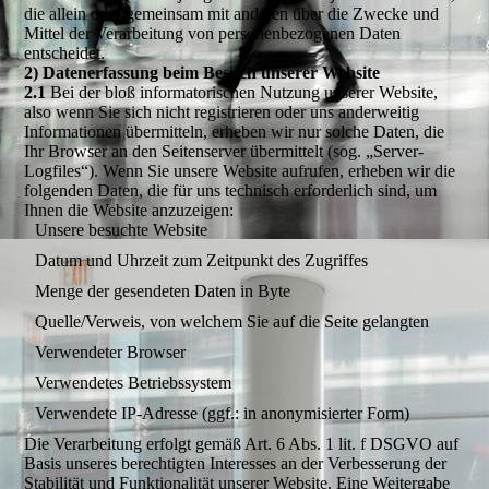
die allein oder gemeinsam mit anderen über die Zwecke und
Mittel der Verarbeitung von personenbezogenen Daten
entscheidet.
2) Datenerfassung beim Besuch unserer Website
2.1
Bei der bloß informatorischen Nutzung unserer Website,
also wenn Sie sich nicht registrieren oder uns anderweitig
Informationen übermitteln, erheben wir nur solche Daten, die
Ihr Browser an den Seitenserver übermittelt (sog. „Server-
Logfiles“). Wenn Sie unsere Website aufrufen, erheben wir die
folgenden Daten, die für uns technisch erforderlich sind, um
Ihnen die Website anzuzeigen:
Unsere besuchte Website
Datum und Uhrzeit zum Zeitpunkt des Zugriffes
Menge der gesendeten Daten in Byte
Quelle/Verweis, von welchem Sie auf die Seite gelangten
Verwendeter Browser
Verwendetes Betriebssystem
Verwendete IP-Adresse (ggf.: in anonymisierter Form)
Die Verarbeitung erfolgt gemäß Art. 6 Abs. 1 lit. f DSGVO auf
Basis unseres berechtigten Interesses an der Verbesserung der
Stabilität und Funktionalität unserer Website. Eine Weitergabe