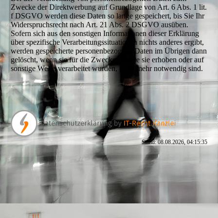
Zwecke der Direktwerbung auf Grundlage von Art. 6 Abs. 1 lit.
f DSGVO werden diese Daten so lange gespeichert, bis Sie Ihr
Widerspruchsrecht nach Art. 21 Abs. 2 DSGVO ausüben.
Sofern sich aus den sonstigen Informationen dieser Erklärung
über spezifische Verarbeitungssituationen nichts anderes ergibt,
werden gespeicherte personenbezogene Daten im Übrigen dann
gelöscht, wenn sie für die Zwecke, für die sie erhoben oder auf
sonstige Weise verarbeitet wurden, nicht mehr notwendig sind.
Stand: 08.08.2026, 04:15:35