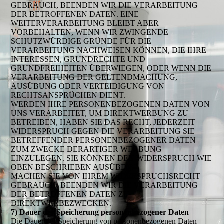
GEBRAUCH, BEENDEN WIR DIE VERARBEITUNG
DER BETROFFENEN DATEN. EINE
WEITERVERARBEITUNG BLEIBT ABER
VORBEHALTEN, WENN WIR ZWINGENDE
SCHUTZWÜRDIGE GRÜNDE FÜR DIE
VERARBEITUNG NACHWEISEN KÖNNEN, DIE IHRE
INTERESSEN, GRUNDRECHTE UND
GRUNDFREIHEITEN ÜBERWIEGEN, ODER WENN DIE
VERARBEITUNG DER GELTENDMACHUNG,
AUSÜBUNG ODER VERTEIDIGUNG VON
RECHTSANSPRÜCHEN DIENT.
WERDEN IHRE PERSONENBEZOGENEN DATEN VON
UNS VERARBEITET, UM DIREKTWERBUNG ZU
BETREIBEN, HABEN SIE DAS RECHT, JEDERZEIT
WIDERSPRUCH GEGEN DIE VERARBEITUNG SIE
BETREFFENDER PERSONENBEZOGENER DATEN
ZUM ZWECKE DERARTIGER WERBUNG
EINZULEGEN. SIE KÖNNEN DEN WIDERSPRUCH WIE
OBEN BESCHRIEBEN AUSÜBEN.
MACHEN SIE VON IHREM WIDERSPRUCHSRECHT
GEBRAUCH, BEENDEN WIR DIE VERARBEITUNG
DER BETROFFENEN DATEN ZU
DIREKTWERBEZWECKEN.
7) Dauer der Speicherung personenbezogener Daten
Die Dauer der Speicherung von personenbezogenen Daten