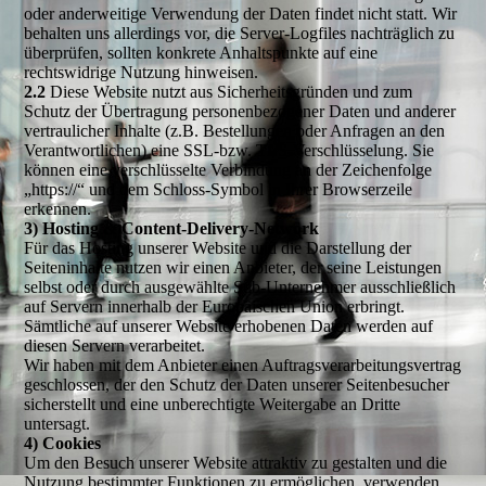
oder anderweitige Verwendung der Daten findet nicht statt. Wir
behalten uns allerdings vor, die Server-Logfiles nachträglich zu
überprüfen, sollten konkrete Anhaltspunkte auf eine
rechtswidrige Nutzung hinweisen.
2.2
Diese Website nutzt aus Sicherheitsgründen und zum
Schutz der Übertragung personenbezogener Daten und anderer
vertraulicher Inhalte (z.B. Bestellungen oder Anfragen an den
Verantwortlichen) eine SSL-bzw. TLS-Verschlüsselung. Sie
können eine verschlüsselte Verbindung an der Zeichenfolge
„https://“ und dem Schloss-Symbol in Ihrer Browserzeile
erkennen.
3) Hosting & Content-Delivery-Network
Für das Hosting unserer Website und die Darstellung der
Seiteninhalte nutzen wir einen Anbieter, der seine Leistungen
selbst oder durch ausgewählte Sub-Unternehmer ausschließlich
auf Servern innerhalb der Europäischen Union erbringt.
Sämtliche auf unserer Website erhobenen Daten werden auf
diesen Servern verarbeitet.
Wir haben mit dem Anbieter einen Auftragsverarbeitungsvertrag
geschlossen, der den Schutz der Daten unserer Seitenbesucher
sicherstellt und eine unberechtigte Weitergabe an Dritte
untersagt.
4) Cookies
Um den Besuch unserer Website attraktiv zu gestalten und die
Nutzung bestimmter Funktionen zu ermöglichen, verwenden