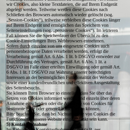
wir Cookies, also kleine Textdateien, die auf Ihrem Endgerät
abgelegt werden. Teilweise werden diese Cookies nach
Schließen des Browsers automatisch wieder gelöscht (sog.
„Session-Cookies“), teilweise verbleiben diese Cookies länger
auf Ihrem Endgerät und ermöglichen das Speichern von
Seiteneinstellungen (sog. „persistente Cookies“). Im letzteren
Fall können Sie die Speicherdauer der Übersicht zu den
Cookie-Einstellungen Ihres Webbrowsers entnehmen.
Sofern durch einzelne von uns eingesetzte Cookies auch
personenbezogene Daten verarbeitet werden, erfolgt die
Verarbeitung gemäß Art. 6 Abs. 1 lit. b DSGVO entweder zur
Durchführung des Vertrages, gemäß Art. 6 Abs. 1 lit. a
DSGVO im Falle einer erteilten Einwilligung oder gemäß Art.
6 Abs. 1 lit. f DSGVO zur Wahrung unserer berechtigten
Interessen an der bestmöglichen Funktionalität der Website
sowie einer kundenfreundlichen und effektiven Ausgestaltung
des Seitenbesuchs.
Sie können Ihren Browser so einstellen, dass Sie über das
Setzen von Cookies informiert werden und einzeln über deren
Annahme entscheiden oder die Annahme von Cookies für
bestimmte Fälle oder generell ausschließen können.
Bitte beachten Sie, dass bei Nichtannahme von Cookies die
Funktionalität unserer Website eingeschränkt sein kann.
5) Kontaktaufnahme
Im Rahmen der Kontaktaufnahme mit uns (z.B. per