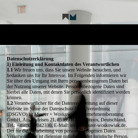
Datenschutzerklärung
1) Einleitung und Kontaktdaten des Verantwortlichen
1.1
Wir freuen uns, dass Sie unsere Website besuchen, und
bedanken uns für Ihr Interesse. Im Folgenden informieren wir
Sie über den Umgang mit Ihren personenbezogenen Daten bei
der Nutzung unserer Website. Personenbezogene Daten sind
hierbei alle Daten, mit denen Sie persönlich identifiziert werden
können.
1.2
Verantwortlicher für die Datenverarbeitung auf dieser
Website im Sinne der Datenschutz-Grundverordnung
(DSGVO) ist Meurer + Woskowiak Unternehmensberatung
GmbH, Am Hufeisen 21, 85399 Hallbergmoos, Deutschland,
Tel.: +4989207042330, E-Mail: info@meurer-woskowiak.de.
Der für die Verarbeitung von personenbezogenen Daten
Verantwortliche ist diejenige natürliche oder juristische Person,